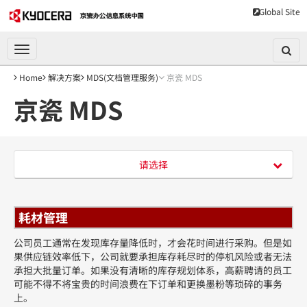
Home
Global Site
产品展示
解决方案
技术服务
Toggle navigation
产品安全
关于我们
Home
解决方案
MDS(文档管理服务)
京瓷 MDS
常用工具
京瓷 MDS
新闻中心
经销服务商名录
请选择
耗材管理
耗材管理
减轻压力
优化服务