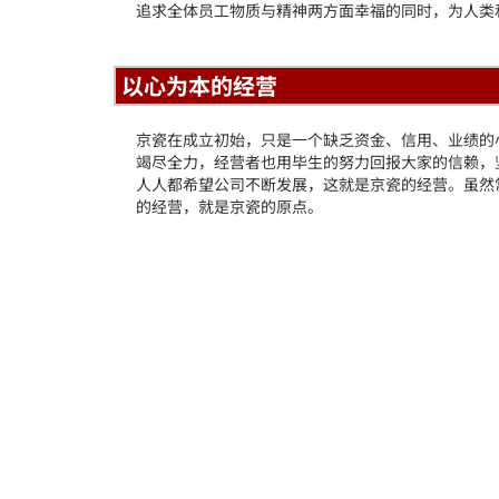
其他产品
相关链
追求全体员工物质与精神两方面幸福的同时，为人类
以往产品
产品彩页
操作手册
以心为本的经营
驱动/国
常用工具
京瓷在成立初始，只是一个缺乏资金、信用、业绩的
竭尽全力，经营者也用毕生的努力回报大家的信赖，
移动应用
人人都希望公司不断发展，这就是京瓷的经营。虽然
产品操作
的经营，就是京瓷的原点。