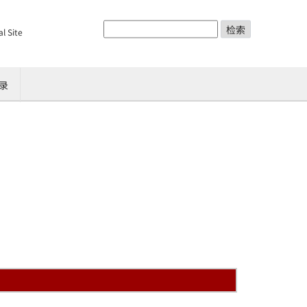
检索
al Site
录
复合
刷系
联系我们
多功能一体机
总经理专访
京瓷办公信息系统（中国）
售后服务 400-601-6028