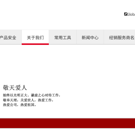
Glob
产品安全
关于我们
常用工具
新闻中心
经销服务商名
彩色多功能数码复合
A4一体机/打印机
公司简介
产品安全声明
MDS(文档管理服务)
黑白多功能数码
彩色喷墨数码印
ECOSYS理念
机
机
统
保修服务条款
京瓷MDS
维修收费标准
京瓷MDS优化方案
产品彩页下载
维修服务流程
京瓷MDS的优势
操作手册
操作手册
驱动下载
驱动下载
产品彩页下载
墨粉真伪辨别