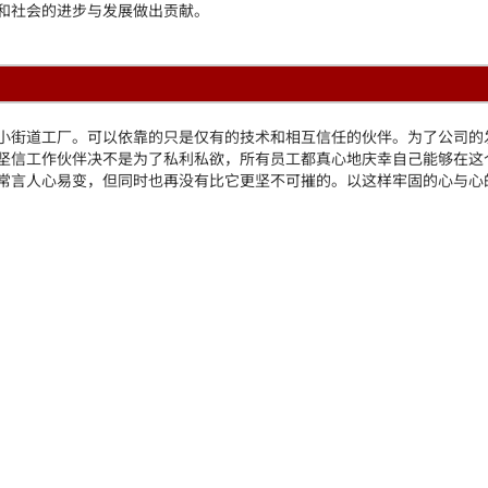
零配件供应及回收体系
接
专题 1
和社会的进步与发展做出贡献。
下载
ECOSYS A4桌面级新品
专题 3
产驱动下载
小街道工厂。可以依靠的只是仅有的技术和相互信任的伙伴。为了公司的
京瓷原装正品耗材
坚信工作伙伴决不是为了私利私欲，所有员工都真心地庆幸自己能够在这
下载
常言人心易变，但同时也再没有比它更坚不可摧的。以这样牢固的心与心
视频指南