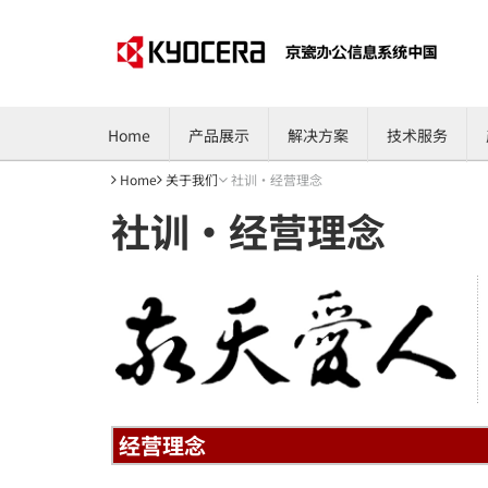
产品展示
解决方案
技术服务
Home
Home
关于我们
社训·经营理念
Home
产品展示
解决方案
技术服务
产品安全
关于我们
常用工具
新闻中心
经销服务商名录
社训·经营理念
产品安全指南
生产型喷墨数码印刷
方案与应用
A3复合机
社训·经营理念
系统
输出管理
服务条约
移动设备和云端解决方案
产品彩页下载
激光打印机
成本控制和安全性提高
操作手册
网络设备管理
驱动下载
文档收集和分发
移动应用下载
墨粉真伪辨别
经营理念
零配件供应及回收体系